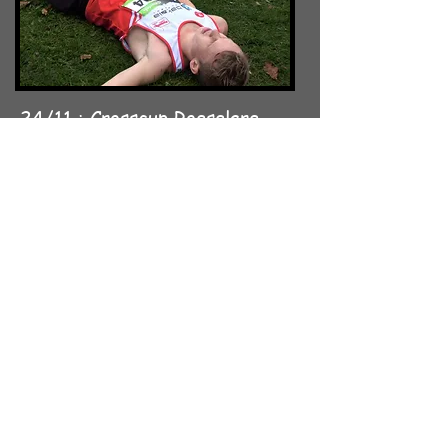
24/11 : Crosscup Roeselare
Knappe wedstrijd van ons
viertal met Siemen op een
zeer
mooie 7 de plaats, Kobe deed
het ook prima op
plaats 14, wat
verder volgden Ewoud en Marco
op
plaatsen 20 en 24.