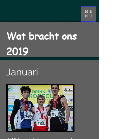
ME
NU
Wat bracht ons
2019
veldloopseizoen
Januari